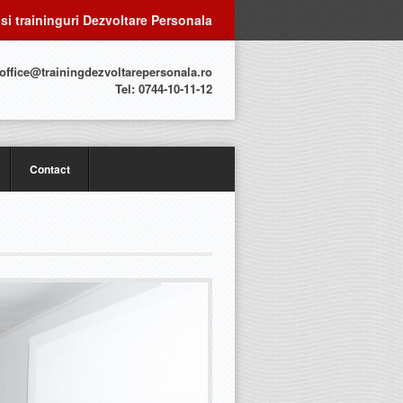
 si traininguri Dezvoltare Personala
 office@trainingdezvoltarepersonala.ro
Tel: 0744-10-11-12
Contact