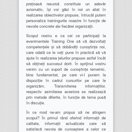
prețioasă resursă constituie un adevăr
axiomatic, își vor găsi în noi un aliat în
realizarea obiectivelor propuse, întrucât putem
personaliza trainingurile noastre în funcție de
nevoile concrete ale fiecărei organizații.
Scopul nostru e ca cei ce participați la
evenimentele Training One să vă dezvoltați
competențele și să dobândiți cunoștințe noi,
care odată ce le veți pune în practică să vă
ajute în realizarea țelurilor propuse astfel încât
să obțineți succesul dorit. În sprijinul vostru
venim cu un suport de cunoștințe temeinic,
bine fundamentat, pe care vi-l punem la
dispoziție în cadrul cursurilor pe care le
organizăm. Transmiterea informațiilor,
respectiv asimilarea acestora se realizează
prin metode diferite, în funcție de tema pusă
în discuție.
În ce mod ne-am propus să ne atingem
scopul? În primul rând oferind informații de
calitate, informații actualizate care să
satisfacă nevoia de cunoaștere a celor ce