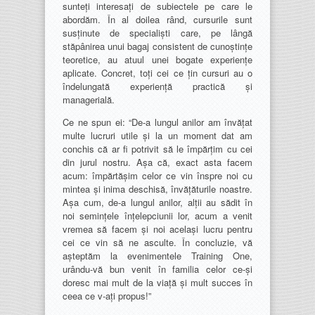
sunteți interesați de subiectele pe care le
abordăm. În al doilea rând, cursurile sunt
susținute de specialiști care, pe lângă
stăpânirea unui bagaj consistent de cunoștințe
teoretice, au atuul unei bogate experiențe
aplicate. Concret, toți cei ce țin cursuri au o
îndelungată experiență practică și
managerială.
Ce ne spun ei: “De-a lungul anilor am învățat
multe lucruri utile și la un moment dat am
conchis că ar fi potrivit să le împărțim cu cei
din jurul nostru. Așa că, exact asta facem
acum: împărtășim celor ce vin înspre noi cu
mintea și inima deschisă, învățăturile noastre.
Așa cum, de-a lungul anilor, alții au sădit în
noi semințele înțelepciunii lor, acum a venit
vremea să facem și noi același lucru pentru
cei ce vin să ne asculte. În concluzie, vă
așteptăm la evenimentele Training One,
urându-vă bun venit în familia celor ce-și
doresc mai mult de la viață și mult succes în
ceea ce v-ați propus!”