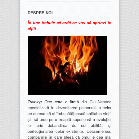
DESPRE NOI
În tine trebuie să ardă ce vrei să aprinzi în
alții!
Training One este o
firmă
din Cluj-Napoca
specializată în dezvoltarea personală a celor
ce doresc să-și îmbunătățească calitatea vieții
și să urce pe o treaptă superioară a evoluției
lor prin dobândirea de noi abilități și
perfecționarea celor existente. Deasemenea,
companiile în care ideea că omul e cea mai