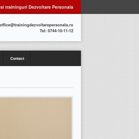
 si traininguri Dezvoltare Personala
 office@trainingdezvoltarepersonala.ro
Tel: 0744-10-11-12
Contact