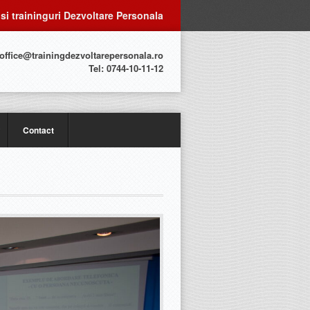
 si traininguri Dezvoltare Personala
 office@trainingdezvoltarepersonala.ro
Tel: 0744-10-11-12
Contact