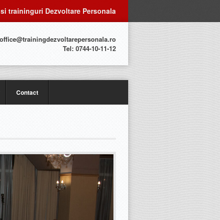
 si traininguri Dezvoltare Personala
 office@trainingdezvoltarepersonala.ro
Tel: 0744-10-11-12
Contact