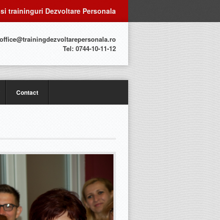
 si traininguri Dezvoltare Personala
 office@trainingdezvoltarepersonala.ro
Tel: 0744-10-11-12
Contact