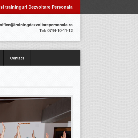
 si traininguri Dezvoltare Personala
 office@trainingdezvoltarepersonala.ro
Tel: 0744-10-11-12
Contact