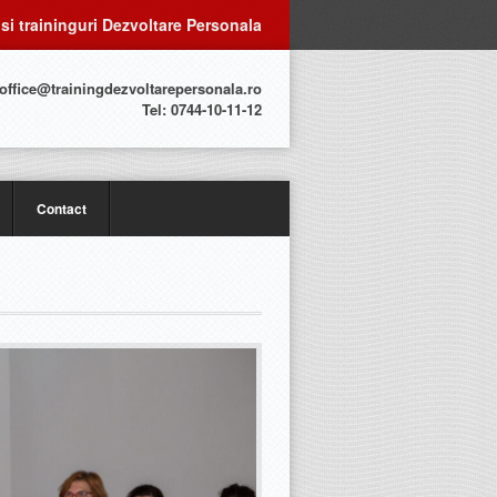
 si traininguri Dezvoltare Personala
 office@trainingdezvoltarepersonala.ro
Tel: 0744-10-11-12
Contact