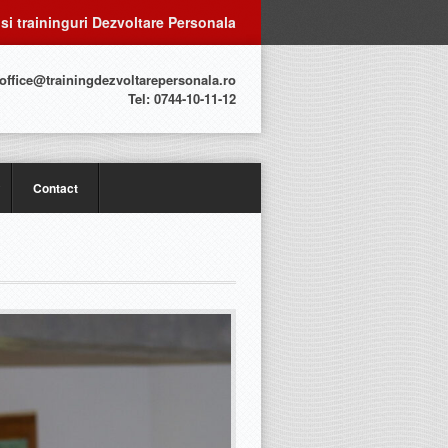
 si traininguri Dezvoltare Personala
 office@trainingdezvoltarepersonala.ro
Tel: 0744-10-11-12
Contact