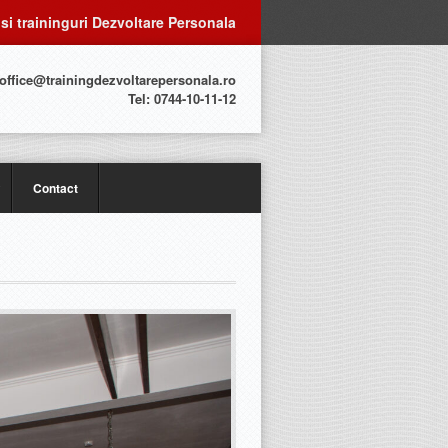
 si traininguri Dezvoltare Personala
 office@trainingdezvoltarepersonala.ro
Tel: 0744-10-11-12
Contact