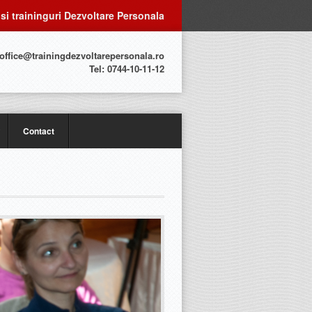
 si traininguri Dezvoltare Personala
 office@trainingdezvoltarepersonala.ro
Tel: 0744-10-11-12
Contact