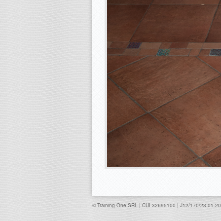
© Training One SRL | CUI 32695100 | J12/170/23.01.2