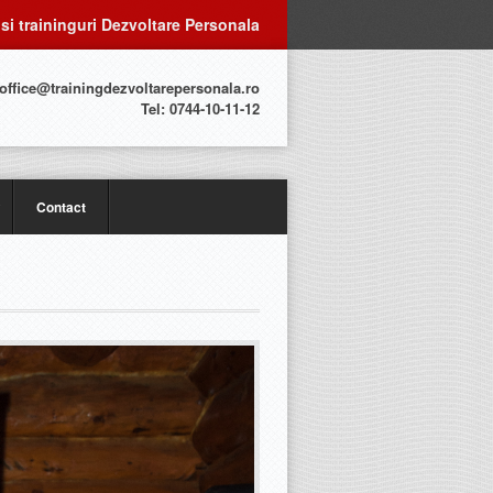
 si traininguri Dezvoltare Personala
 office@trainingdezvoltarepersonala.ro
Tel: 0744-10-11-12
Contact