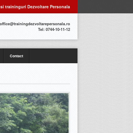
 si traininguri Dezvoltare Personala
 office@trainingdezvoltarepersonala.ro
Tel: 0744-10-11-12
Contact